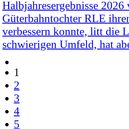
Halbjahresergebnisse 2026 
Güterbahntochter RLE ihre
verbessern konnte, litt die
schwierigen Umfeld, hat abe
1
2
3
4
5