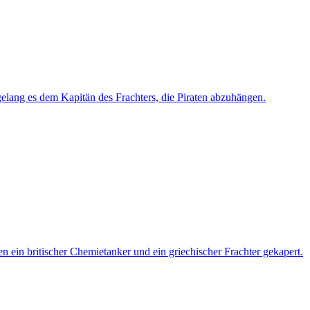
elang es dem Kapitän des Frachters, die Piraten abzuhängen.
 ein britischer Chemietanker und ein griechischer Frachter gekapert.