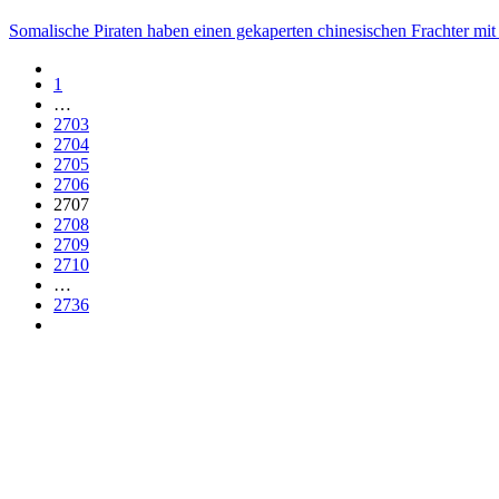
Somalische Piraten haben einen gekaperten chinesischen Frachter mit 
1
…
2703
2704
2705
2706
2707
2708
2709
2710
…
2736