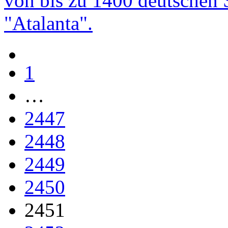
von bis zu 1400 deutschen 
"Atalanta".
1
…
2447
2448
2449
2450
2451