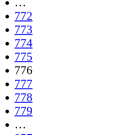
…
772
773
774
775
776
777
778
779
…