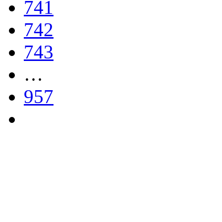
741
742
743
…
957