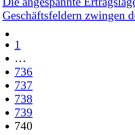
Die angespannte Ertragslag
Geschäftsfeldern zwingen 
1
…
736
737
738
739
740