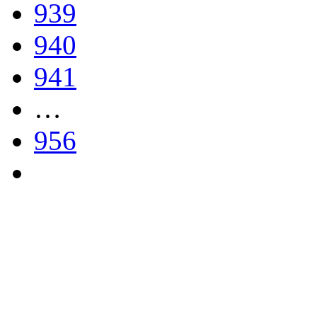
939
940
941
…
956