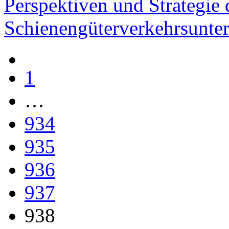
Perspektiven und Strategie
Schienengüterverkehrsunte
1
…
934
935
936
937
938