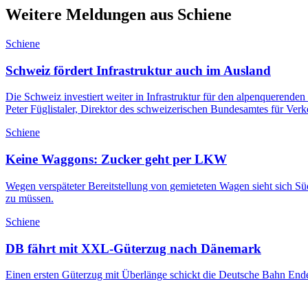
Weitere Meldungen aus Schiene
Schiene
Schweiz fördert Infrastruktur auch im Ausland
Die Schweiz investiert weiter in Infrastruktur für den alpenquerend
Peter Füglistaler, Direktor des schweizerischen Bundesamtes für Ve
Schiene
Keine Waggons: Zucker geht per LKW
Wegen verspäteter Bereitstellung von gemieteten Wagen sieht sich S
zu müssen.
Schiene
DB fährt mit XXL-Güterzug nach Dänemark
Einen ersten Güterzug mit Überlänge schickt die Deutsche Bahn En