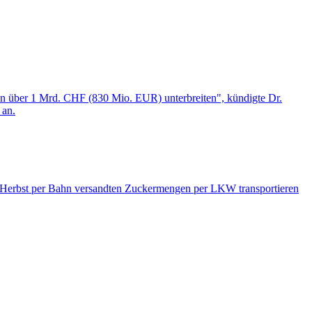
tion über 1 Mrd. CHF (830 Mio. EUR) unterbreiten", kündigte Dr.
 an.
im Herbst per Bahn versandten Zuckermengen per LKW transportieren