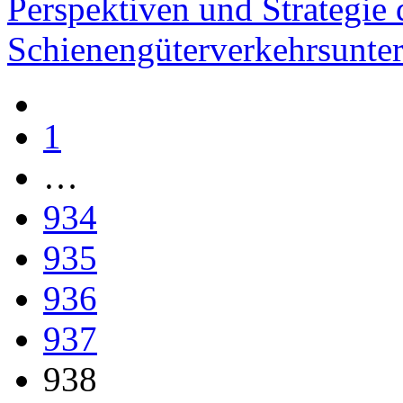
Perspektiven und Strategie
Schienengüterverkehrsunte
1
…
934
935
936
937
938