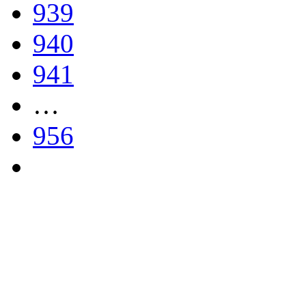
939
940
941
…
956