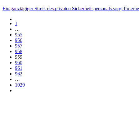
Ein ganztägiger Streik des privaten Sicherheitspersonals sorgt für e
1
…
955
956
957
958
959
960
961
962
…
1029