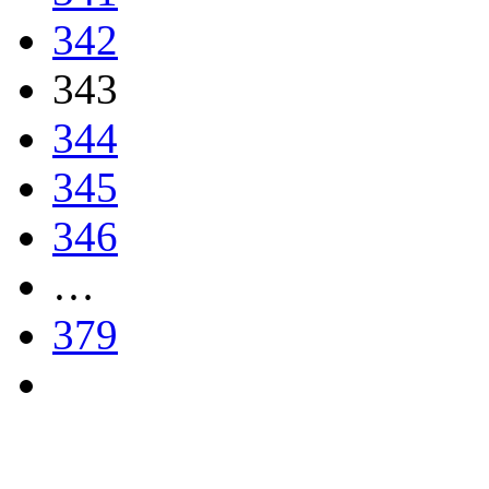
342
343
344
345
346
…
379