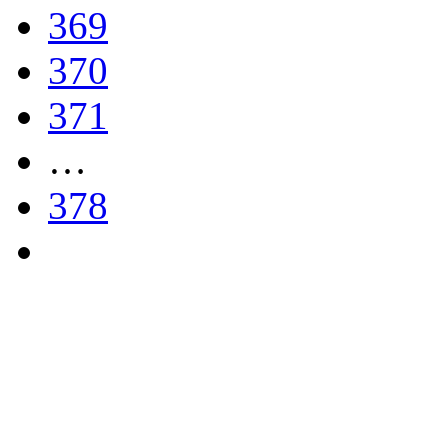
369
370
371
…
378