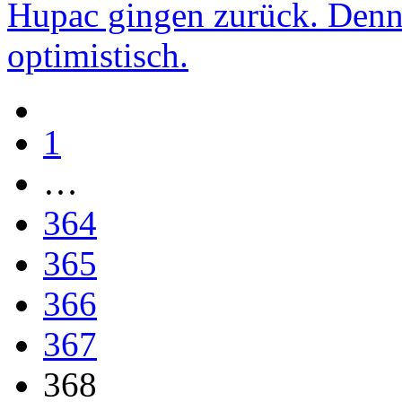
Hupac gingen zurück. Denno
optimistisch.
1
…
364
365
366
367
368