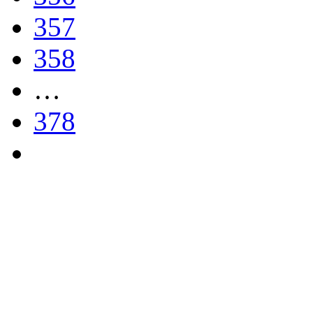
357
358
…
378