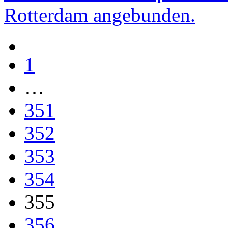
Rotterdam angebunden.
1
…
351
352
353
354
355
356