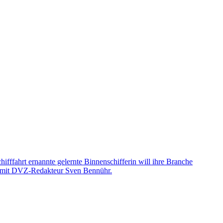
fffahrt ernannte gelernte Binnenschifferin will ihre Branche
sie mit DVZ-Redakteur Sven Bennühr.