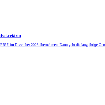
lsekretärin
 (EBU) im Dezember 2026 übernehmen. Dann geht die langjährige Gener