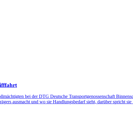
fffahrt
llmächtigten bei der DTG Deutsche Transportgenossenschaft Binnenschi
strägers ausmacht und wo sie Handlungsbedarf sieht, darüber spricht 