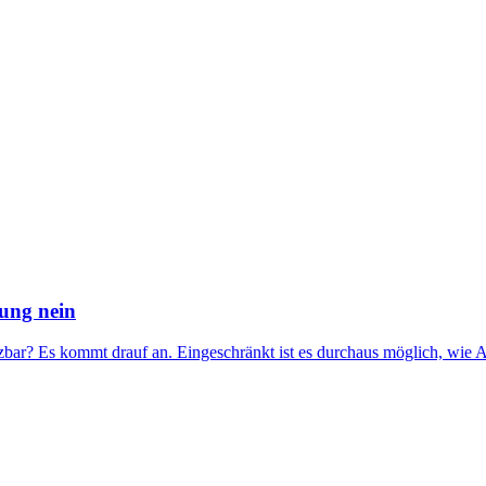
zung nein
msetzbar? Es kommt drauf an. Eingeschränkt ist es durchaus möglich, w