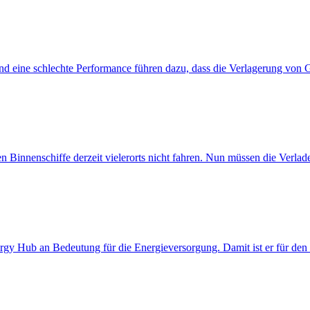
nd eine schlechte Performance führen dazu, dass die Verlagerung von Gü
nnenschiffe derzeit vielerorts nicht fahren. Nun müssen die Verlader 
y Hub an Bedeutung für die Energieversorgung. Damit ist er für den Sch