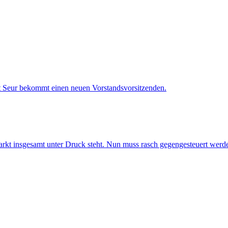
st Seur bekommt einen neuen Vorstandsvorsitzenden.
arkt insgesamt unter Druck steht. Nun muss rasch gegengesteuert werd