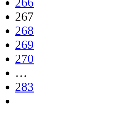
266
267
268
269
270
…
283