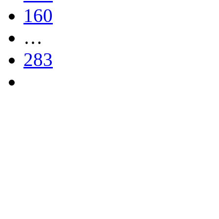
160
…
283