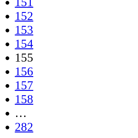
151
152
153
154
155
156
157
158
…
282