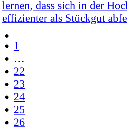
lernen, dass sich in der Ho
effizienter als Stückgut abfe
1
…
22
23
24
25
26