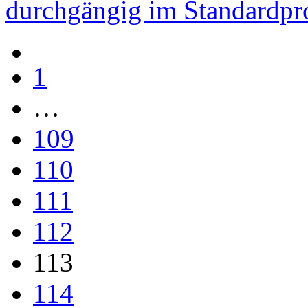
durchgängig im Standardpro
1
…
109
110
111
112
113
114