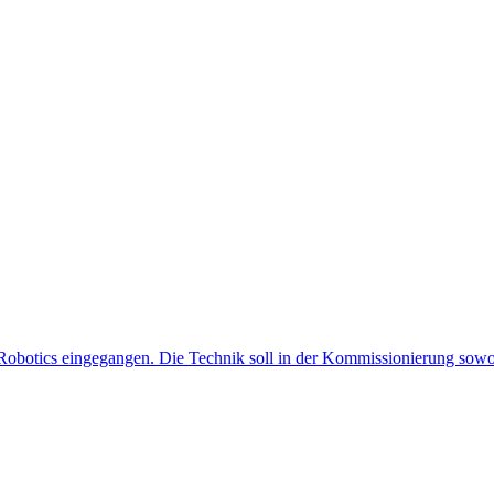
us Robotics eingegangen. Die Technik soll in der Kommissionierung sowo