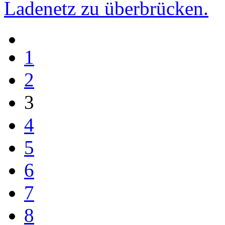
Ladenetz zu überbrücken.
1
2
3
4
5
6
7
8