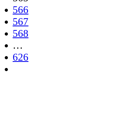
566
567
568
…
626