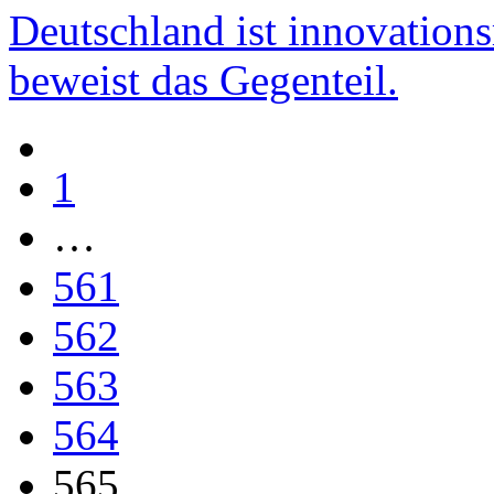
Deutschland ist innovatio
beweist das Gegenteil.
1
…
561
562
563
564
565