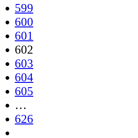
599
600
601
602
603
604
605
…
626