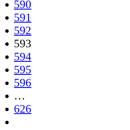
590
591
592
593
594
595
596
…
626