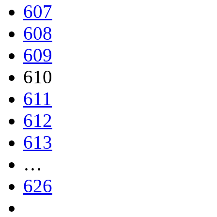
607
608
609
610
611
612
613
…
626