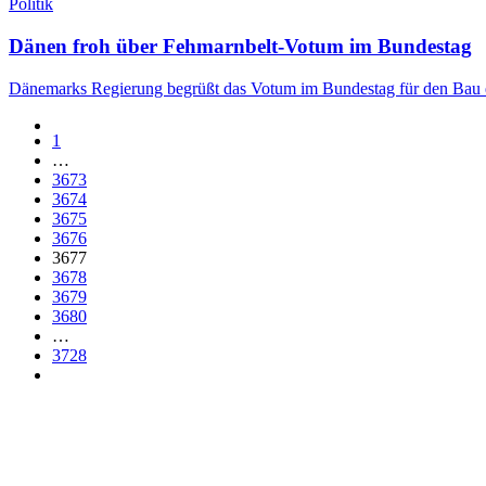
Politik
Dänen froh über Fehmarnbelt-Votum im Bundestag
Dänemarks Regierung begrüßt das Votum im Bundestag für den Bau ein
1
…
3673
3674
3675
3676
3677
3678
3679
3680
…
3728