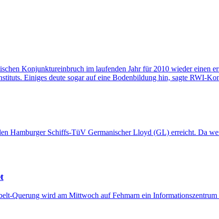
tischen Konjunktureinbruch im laufenden Jahr für 2010 wieder einen e
 Instituts. Einiges deute sogar auf eine Bodenbildung hin, sagte RWI-K
den Hamburger Schiffs-TüV Germanischer Lloyd (GL) erreicht. Da wen
t
lt-Querung wird am Mittwoch auf Fehmarn ein Informationszentrum zu 