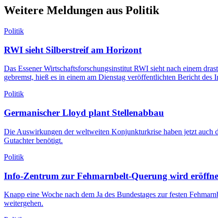
Weitere Meldungen aus Politik
Politik
RWI sieht Silberstreif am Horizont
Das Essener Wirtschaftsforschungsinstitut RWI sieht nach einem dras
gebremst, hieß es in einem am Dienstag veröffentlichten Bericht des
Politik
Germanischer Lloyd plant Stellenabbau
Die Auswirkungen der weltweiten Konjunkturkrise haben jetzt auch 
Gutachter benötigt.
Politik
Info-Zentrum zur Fehmarnbelt-Querung wird eröffne
Knapp eine Woche nach dem Ja des Bundestages zur festen Fehmarnbe
weitergehen.