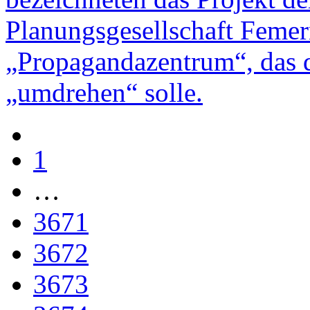
Planungsgesellschaft Femer
„Propagandazentrum“, das 
„umdrehen“ solle.
1
…
3671
3672
3673