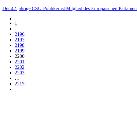
Der 42-jährige CSU-Politiker ist Mitglied des Europäischen Parlame
1
…
2196
2197
2198
2199
2200
2201
2202
2203
…
2215