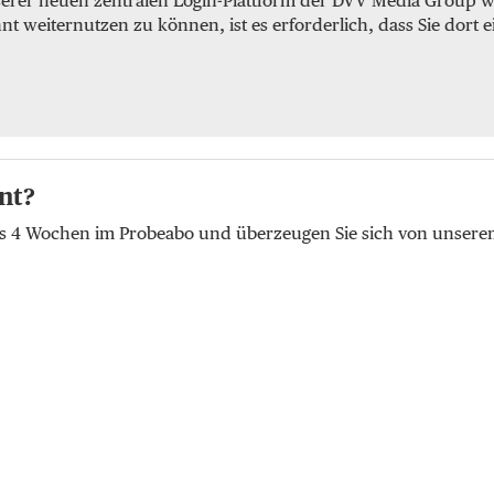
serer neuen zentralen Login-Plattform der DVV Media Group we
weiternutzen zu können, ist es erforderlich, dass Sie dort e
nt?
lus 4 Wochen im Probeabo und überzeugen Sie sich von unser
t