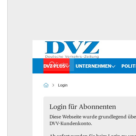
Suche
DVZ PLUS
UNTERNEHMEN
POLIT
Rankings
Straße
Login
Organigramme
Schiene
Bilanzchecks
Kombinierter Verkehr
Login für Abonnenten
Diese Webseite wurde grundlegend übe
Fusionen und Übernahmen
Binnenschifffahrt
DVV-Kundenkonto.
DVZ International
Spedition