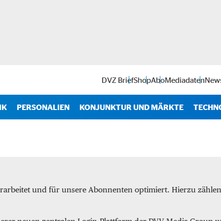
DVZ Brief
Shop
Abo
Mediadaten
News
IK
PERSONALIEN
KONJUNKTUR UND MÄRKTE
TECHN
Antr
IT
Soft
rarbeitet und für unsere Abonnenten optimiert. Hierzu zähl
Intra
Start