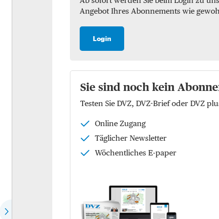
Ab sofort werden Sie beim Login zu un
Angebot Ihres Abonnements wie gewohnt 
Marktchecks
Luft
Trendchecks
See
Login
Vergleichschecks Top-
KEP
Logistiker
Logistik
Hear the expert
Sie sind noch kein Abonne
Kontraktlogistik
Testen Sie DVZ, DVZ-Brief oder DVZ p
Speech of the month
Supply Chain Managemen
Online Zugang
EU-Politik
Logistikimmobilien
Täglicher Newsletter
Die Köpfe der Zukunft
Wöchentliches E-paper
Wer spricht für wen?
Dossier: Future of commerce
Dossier: Defence Logistics