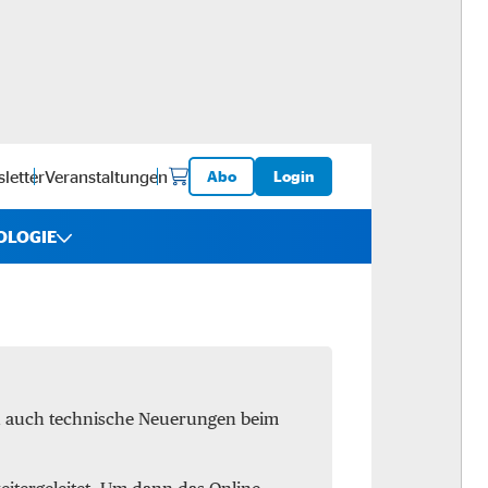
letter
Veranstaltungen
Abo
Login
OLOGIE
iebe
ware
en auch technische Neuerungen beim
logistik
-ups