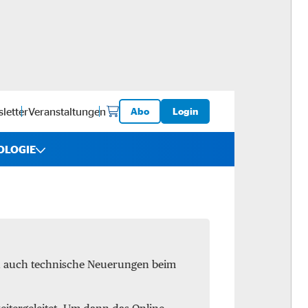
letter
Veranstaltungen
Abo
Login
OLOGIE
iebe
ware
en auch technische Neuerungen beim
logistik
-ups