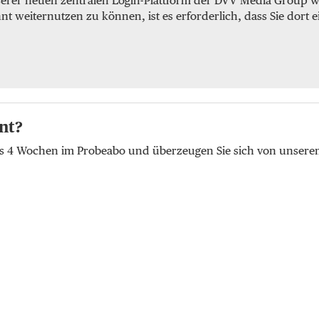
serer neuen zentralen Login-Plattform der DVV Media Group we
weiternutzen zu können, ist es erforderlich, dass Sie dort e
nt?
lus 4 Wochen im Probeabo und überzeugen Sie sich von unser
t