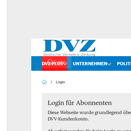
Suche
DVZ PLUS
UNTERNEHMEN
POLIT
Rankings
Straße
Login
Organigramme
Schiene
Bilanzchecks
Kombinierter Verkehr
Login für Abonnenten
Diese Webseite wurde grundlegend übe
Fusionen und Übernahmen
Binnenschifffahrt
DVV-Kundenkonto.
DVZ International
Spedition