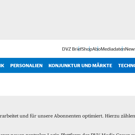
DVZ Brief
Shop
Abo
Mediadaten
News
IK
PERSONALIEN
KONJUNKTUR UND MÄRKTE
TECHN
Antr
IT
Soft
rarbeitet und für unsere Abonnenten optimiert. Hierzu zähl
Intra
Start