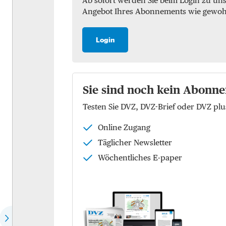
Ab sofort werden Sie beim Login zu un
Angebot Ihres Abonnements wie gewohnt 
Marktchecks
Luft
Trendchecks
See
Login
Vergleichschecks Top-
KEP
Logistiker
Logistik
Hear the expert
Sie sind noch kein Abonne
Kontraktlogistik
Testen Sie DVZ, DVZ-Brief oder DVZ p
Speech of the month
Supply Chain Managemen
Online Zugang
EU-Politik
Logistikimmobilien
Täglicher Newsletter
Die Köpfe der Zukunft
Wöchentliches E-paper
Wer spricht für wen?
Dossier: Future of commerce
Dossier: Defence Logistics