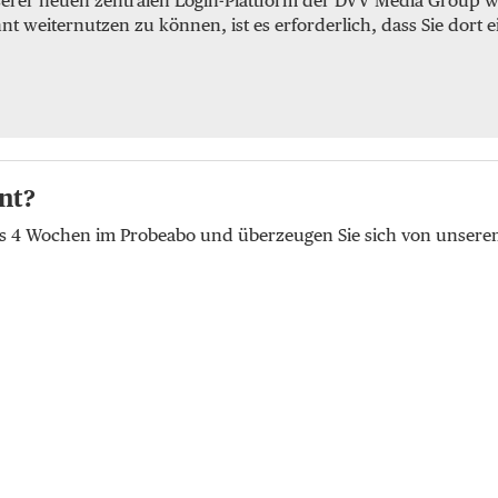
serer neuen zentralen Login-Plattform der DVV Media Group we
weiternutzen zu können, ist es erforderlich, dass Sie dort e
nt?
lus 4 Wochen im Probeabo und überzeugen Sie sich von unser
t