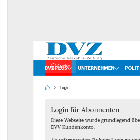
Suche
DVZ PLUS
UNTERNEHMEN
POLIT
Rankings
Straße
Login
Organigramme
Schiene
Bilanzchecks
Kombinierter Verkehr
Login für Abonnenten
Diese Webseite wurde grundlegend übe
Fusionen und Übernahmen
Binnenschifffahrt
DVV-Kundenkonto.
DVZ International
Spedition