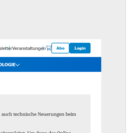
letter
Veranstaltungen
Abo
Login
OLOGIE
iebe
ware
en auch technische Neuerungen beim
logistik
-ups