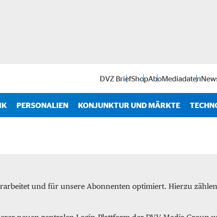
DVZ Brief
Shop
Abo
Mediadaten
News
IK
PERSONALIEN
KONJUNKTUR UND MÄRKTE
TECHN
Antr
IT
Soft
rarbeitet und für unsere Abonnenten optimiert. Hierzu zähl
Intra
Start