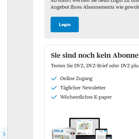
Ab sofort werden Sie beim Login zu un
Angebot Ihres Abonnements wie gewohnt 
Marktchecks
Luft
Trendchecks
See
Login
Vergleichschecks Top-
KEP
Logistiker
Logistik
Hear the expert
Sie sind noch kein Abonne
Kontraktlogistik
Testen Sie DVZ, DVZ-Brief oder DVZ p
Speech of the month
Supply Chain Managemen
Online Zugang
EU-Politik
Logistikimmobilien
Täglicher Newsletter
Die Köpfe der Zukunft
Wöchentliches E-paper
Wer spricht für wen?
Dossier: Future of commerce
Dossier: Defence Logistics