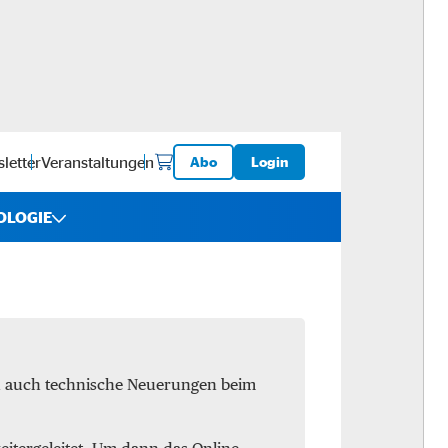
letter
Veranstaltungen
Abo
Login
OLOGIE
iebe
ware
en auch technische Neuerungen beim
logistik
-ups