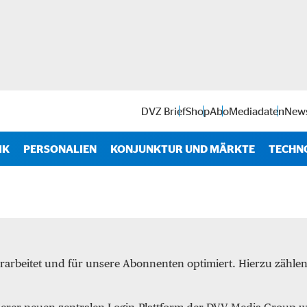
DVZ Brief
Shop
Abo
Mediadaten
News
IK
PERSONALIEN
KONJUNKTUR UND MÄRKTE
TECHN
Antr
IT
Soft
rarbeitet und für unsere Abonnenten optimiert. Hierzu zähl
Intra
Start