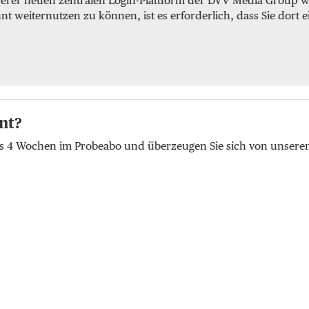
serer neuen zentralen Login-Plattform der DVV Media Group we
weiternutzen zu können, ist es erforderlich, dass Sie dort e
nt?
lus 4 Wochen im Probeabo und überzeugen Sie sich von unser
t