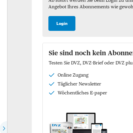
Ab sofort werden Sie beim Login zu un
Angebot Ihres Abonnements wie gewohnt 
Marktchecks
Luft
Trendchecks
See
Login
Vergleichschecks Top-
KEP
Logistiker
Logistik
Hear the expert
Sie sind noch kein Abonne
Kontraktlogistik
Testen Sie DVZ, DVZ-Brief oder DVZ p
Speech of the month
Supply Chain Managemen
Online Zugang
EU-Politik
Logistikimmobilien
Täglicher Newsletter
Die Köpfe der Zukunft
Wöchentliches E-paper
Wer spricht für wen?
Dossier: Future of commerce
Dossier: Defence Logistics