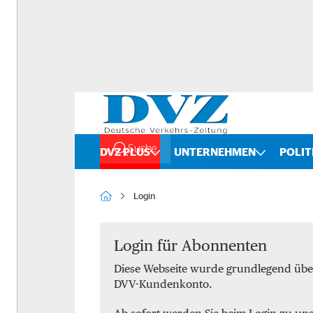
Suche
DVZ PLUS
UNTERNEHMEN
POLIT
Rankings
Straße
Login
Organigramme
Schiene
Bilanzchecks
Kombinierter Verkehr
Login für Abonnenten
Diese Webseite wurde grundlegend übe
Fusionen und Übernahmen
Binnenschifffahrt
DVV-Kundenkonto.
DVZ International
Spedition