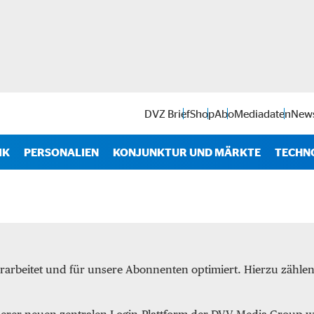
DVZ Brief
Shop
Abo
Mediadaten
News
IK
PERSONALIEN
KONJUNKTUR UND MÄRKTE
TECHN
Antr
IT
Soft
rarbeitet und für unsere Abonnenten optimiert. Hierzu zähl
Intra
Start