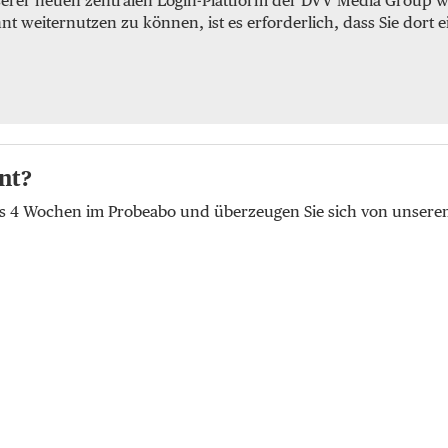
serer neuen zentralen Login-Plattform der DVV Media Group we
weiternutzen zu können, ist es erforderlich, dass Sie dort e
nt?
lus 4 Wochen im Probeabo und überzeugen Sie sich von unser
t