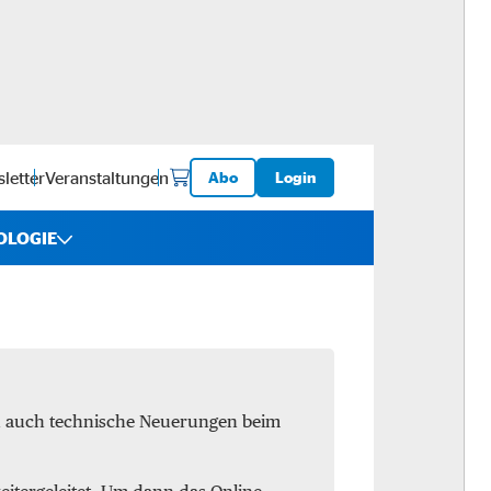
letter
Veranstaltungen
Abo
Login
OLOGIE
iebe
ware
en auch technische Neuerungen beim
logistik
-ups