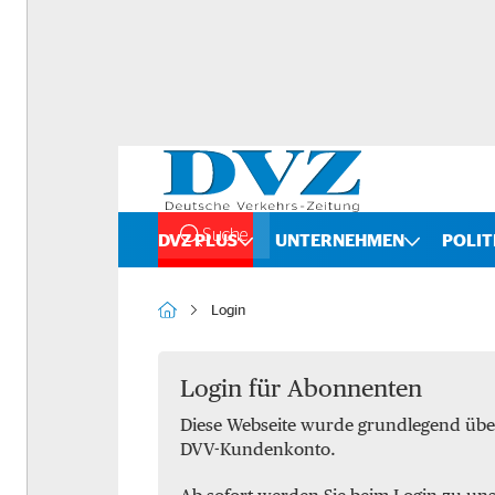
Suche
DVZ PLUS
UNTERNEHMEN
POLIT
Rankings
Straße
Login
Organigramme
Schiene
Bilanzchecks
Kombinierter Verkehr
Login für Abonnenten
Diese Webseite wurde grundlegend übe
Fusionen und Übernahmen
Binnenschifffahrt
DVV-Kundenkonto.
DVZ International
Spedition