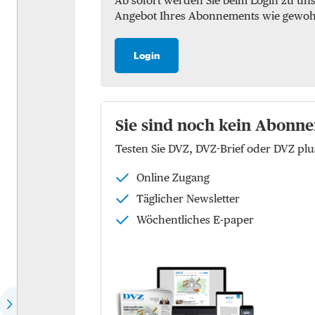
Ab sofort werden Sie beim Login zu un
Angebot Ihres Abonnements wie gewohnt 
Marktchecks
Luft
Trendchecks
See
Login
Vergleichschecks Top-
KEP
Logistiker
Logistik
Hear the expert
Sie sind noch kein Abonne
Kontraktlogistik
Testen Sie DVZ, DVZ-Brief oder DVZ p
Speech of the month
Supply Chain Managemen
Online Zugang
EU-Politik
Logistikimmobilien
Täglicher Newsletter
Die Köpfe der Zukunft
Wöchentliches E-paper
Wer spricht für wen?
Dossier: Future of commerce
Dossier: Defence Logistics