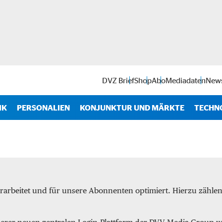
DVZ Brief
Shop
Abo
Mediadaten
News
IK
PERSONALIEN
KONJUNKTUR UND MÄRKTE
TECHN
Antr
IT
Soft
rarbeitet und für unsere Abonnenten optimiert. Hierzu zähl
Intra
Start