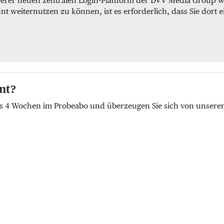
serer neuen zentralen Login-Plattform der DVV Media Group we
weiternutzen zu können, ist es erforderlich, dass Sie dort e
nt?
lus 4 Wochen im Probeabo und überzeugen Sie sich von unser
t