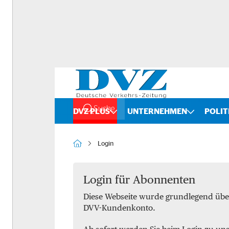
Suche
DVZ PLUS
UNTERNEHMEN
POLIT
Rankings
Straße
Login
Organigramme
Schiene
Bilanzchecks
Kombinierter Verkehr
Login für Abonnenten
Diese Webseite wurde grundlegend übe
Fusionen und Übernahmen
Binnenschifffahrt
DVV-Kundenkonto.
DVZ International
Spedition