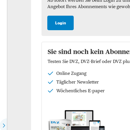
Ab sofort werden Sie beim Login zu un
Angebot Ihres Abonnements wie gewohnt 
Marktchecks
Luft
Trendchecks
See
Login
Vergleichschecks Top-
KEP
Logistiker
Logistik
Hear the expert
Sie sind noch kein Abonne
Kontraktlogistik
Testen Sie DVZ, DVZ-Brief oder DVZ p
Speech of the month
Supply Chain Managemen
Online Zugang
EU-Politik
Logistikimmobilien
Täglicher Newsletter
Die Köpfe der Zukunft
Wöchentliches E-paper
Wer spricht für wen?
Dossier: Future of commerce
Dossier: Defence Logistics