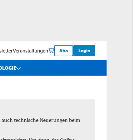
letter
Veranstaltungen
Abo
Login
OLOGIE
iebe
ware
en auch technische Neuerungen beim
logistik
-ups