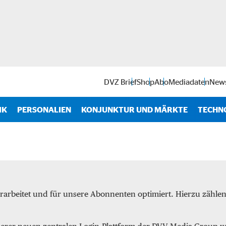
DVZ Brief
Shop
Abo
Mediadaten
News
IK
PERSONALIEN
KONJUNKTUR UND MÄRKTE
TECHN
Antr
IT
Soft
rarbeitet und für unsere Abonnenten optimiert. Hierzu zähl
Intra
Start