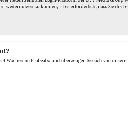
serer neuen zentralen Login-Plattform der DVV Media Group we
weiternutzen zu können, ist es erforderlich, dass Sie dort e
nt?
lus 4 Wochen im Probeabo und überzeugen Sie sich von unser
t