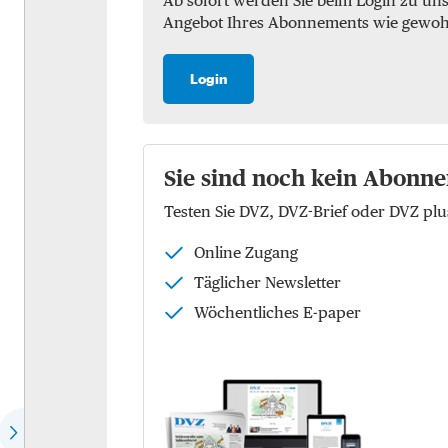
Ab sofort werden Sie beim Login zu un
Angebot Ihres Abonnements wie gewohnt 
Marktchecks
Luft
Trendchecks
See
Login
Vergleichschecks Top-
KEP
Logistiker
Logistik
Hear the expert
Sie sind noch kein Abonne
Kontraktlogistik
Testen Sie DVZ, DVZ-Brief oder DVZ p
Speech of the month
Supply Chain Managemen
Online Zugang
EU-Politik
Logistikimmobilien
Täglicher Newsletter
Die Köpfe der Zukunft
Wöchentliches E-paper
Wer spricht für wen?
Dossier: Future of commerce
Dossier: Defence Logistics