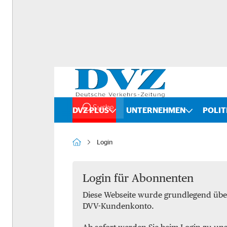
Suche
DVZ PLUS
UNTERNEHMEN
POLIT
Rankings
Straße
Login
Organigramme
Schiene
Bilanzchecks
Kombinierter Verkehr
Login für Abonnenten
Diese Webseite wurde grundlegend übe
Fusionen und Übernahmen
Binnenschifffahrt
DVV-Kundenkonto.
DVZ International
Spedition