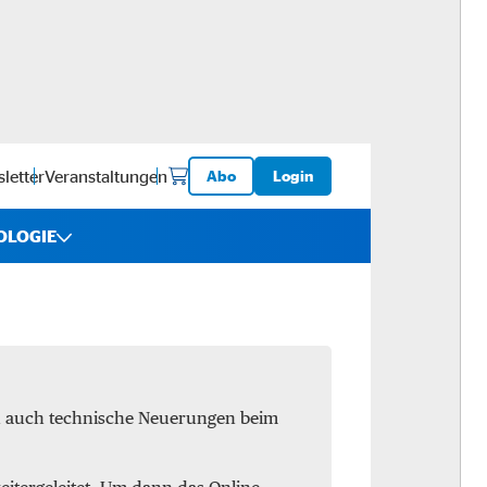
letter
Veranstaltungen
Abo
Login
OLOGIE
iebe
ware
en auch technische Neuerungen beim
logistik
-ups