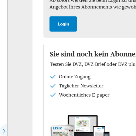
Ab sofort werden Sie beim Login zu un
Angebot Ihres Abonnements wie gewohnt 
Marktchecks
Luft
Trendchecks
See
Login
Vergleichschecks Top-
KEP
Logistiker
Logistik
Hear the expert
Sie sind noch kein Abonne
Kontraktlogistik
Testen Sie DVZ, DVZ-Brief oder DVZ p
Speech of the month
Supply Chain Managemen
Online Zugang
EU-Politik
Logistikimmobilien
Täglicher Newsletter
Die Köpfe der Zukunft
Wöchentliches E-paper
Wer spricht für wen?
Dossier: Future of commerce
Dossier: Defence Logistics