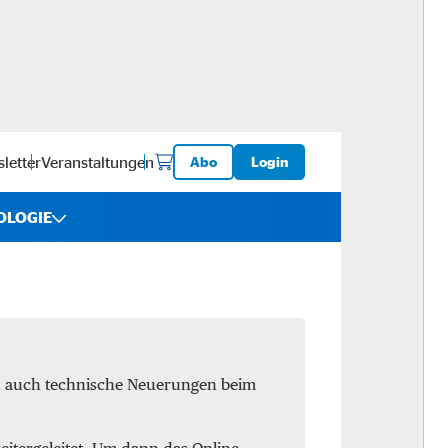
letter
Veranstaltungen
Abo
Login
OLOGIE
iebe
ware
en auch technische Neuerungen beim
logistik
-ups