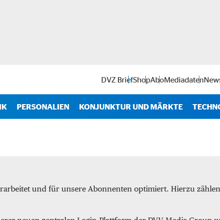
DVZ Brief
Shop
Abo
Mediadaten
News
IK
PERSONALIEN
KONJUNKTUR UND MÄRKTE
TECHN
Antr
IT
Soft
rarbeitet und für unsere Abonnenten optimiert. Hierzu zähl
Intra
Start