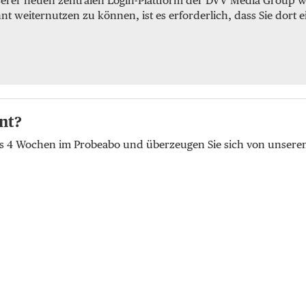
serer neuen zentralen Login-Plattform der DVV Media Group we
weiternutzen zu können, ist es erforderlich, dass Sie dort e
nt?
lus 4 Wochen im Probeabo und überzeugen Sie sich von unser
t