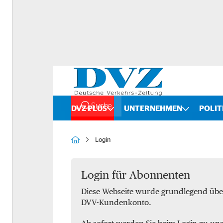
Suche
DVZ PLUS
UNTERNEHMEN
POLIT
Rankings
Straße
Login
Organigramme
Schiene
Bilanzchecks
Kombinierter Verkehr
Login für Abonnenten
Diese Webseite wurde grundlegend übe
Fusionen und Übernahmen
Binnenschifffahrt
DVV-Kundenkonto.
DVZ International
Spedition