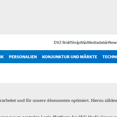
DVZ Brief
Shop
Abo
Mediadaten
News
IK
PERSONALIEN
KONJUNKTUR UND MÄRKTE
TECHN
Antr
IT
Soft
rarbeitet und für unsere Abonnenten optimiert. Hierzu zähl
Intra
Start