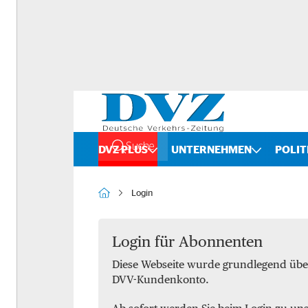
Suche
DVZ PLUS
UNTERNEHMEN
POLIT
Rankings
Straße
Login
Organigramme
Schiene
Bilanzchecks
Kombinierter Verkehr
Login für Abonnenten
Diese Webseite wurde grundlegend übe
Fusionen und Übernahmen
Binnenschifffahrt
DVV-Kundenkonto.
DVZ International
Spedition