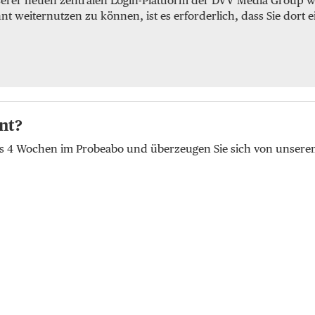
serer neuen zentralen Login-Plattform der DVV Media Group we
weiternutzen zu können, ist es erforderlich, dass Sie dort e
nt?
lus 4 Wochen im Probeabo und überzeugen Sie sich von unser
t