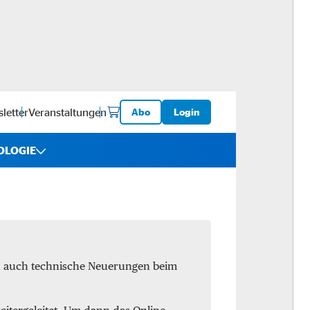
letter
Veranstaltungen
Abo
Login
OLOGIE
iebe
ware
en auch technische Neuerungen beim
logistik
-ups