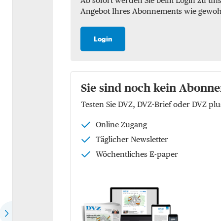
Ab sofort werden Sie beim Login zu un
Angebot Ihres Abonnements wie gewohnt 
Marktchecks
Luft
Trendchecks
See
Login
Vergleichschecks Top-
KEP
Logistiker
Logistik
Hear the expert
Sie sind noch kein Abonne
Kontraktlogistik
Testen Sie DVZ, DVZ-Brief oder DVZ p
Speech of the month
Supply Chain Managemen
Online Zugang
EU-Politik
Logistikimmobilien
Täglicher Newsletter
Die Köpfe der Zukunft
Wöchentliches E-paper
Wer spricht für wen?
Dossier: Future of commerce
Dossier: Defence Logistics