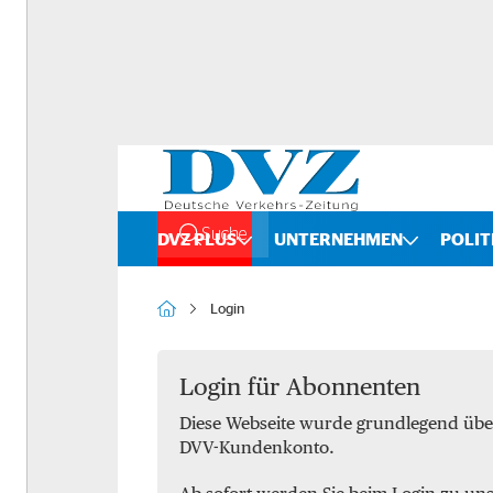
Suche
DVZ PLUS
UNTERNEHMEN
POLIT
Rankings
Straße
Login
Organigramme
Schiene
Bilanzchecks
Kombinierter Verkehr
Login für Abonnenten
Diese Webseite wurde grundlegend übe
Fusionen und Übernahmen
Binnenschifffahrt
DVV-Kundenkonto.
DVZ International
Spedition