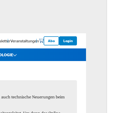
letter
Veranstaltungen
Abo
Login
OLOGIE
iebe
ware
en auch technische Neuerungen beim
logistik
-ups