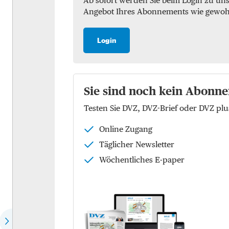
Ab sofort werden Sie beim Login zu un
Angebot Ihres Abonnements wie gewohnt 
Marktchecks
Luft
Trendchecks
See
Login
Vergleichschecks Top-
KEP
Logistiker
Logistik
Hear the expert
Sie sind noch kein Abonne
Kontraktlogistik
Testen Sie DVZ, DVZ-Brief oder DVZ p
Speech of the month
Supply Chain Managemen
Online Zugang
EU-Politik
Logistikimmobilien
Täglicher Newsletter
Die Köpfe der Zukunft
Wöchentliches E-paper
Wer spricht für wen?
Dossier: Future of commerce
Dossier: Defence Logistics