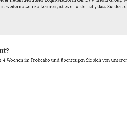
serer neuen zentralen Login-Plattform der DVV Media Group we
weiternutzen zu können, ist es erforderlich, dass Sie dort e
nt?
lus 4 Wochen im Probeabo und überzeugen Sie sich von unser
t