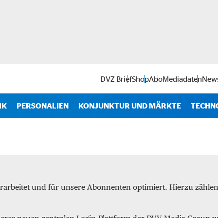
DVZ Brief
Shop
Abo
Mediadaten
News
IK
PERSONALIEN
KONJUNKTUR UND MÄRKTE
TECHN
Antr
IT
Soft
rarbeitet und für unsere Abonnenten optimiert. Hierzu zähl
Intra
Start