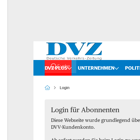
Suche
DVZ PLUS
UNTERNEHMEN
POLIT
Rankings
Straße
Login
Organigramme
Schiene
Bilanzchecks
Kombinierter Verkehr
Login für Abonnenten
Diese Webseite wurde grundlegend übe
Fusionen und Übernahmen
Binnenschifffahrt
DVV-Kundenkonto.
DVZ International
Spedition