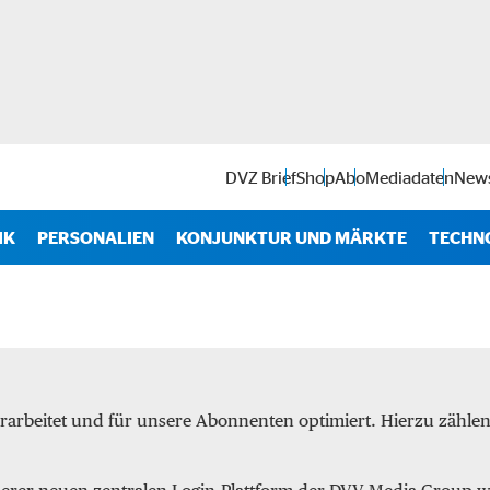
DVZ Brief
Shop
Abo
Mediadaten
News
IK
PERSONALIEN
KONJUNKTUR UND MÄRKTE
TECHN
Antr
IT
Soft
rarbeitet und für unsere Abonnenten optimiert. Hierzu zähl
Intra
Start