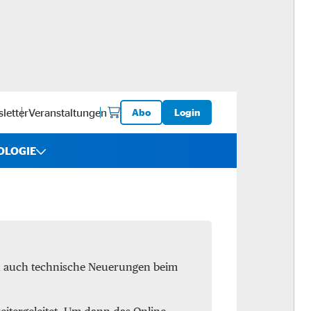
letter
Veranstaltungen
Abo
Login
OLOGIE
iebe
ware
en auch technische Neuerungen beim
logistik
-ups