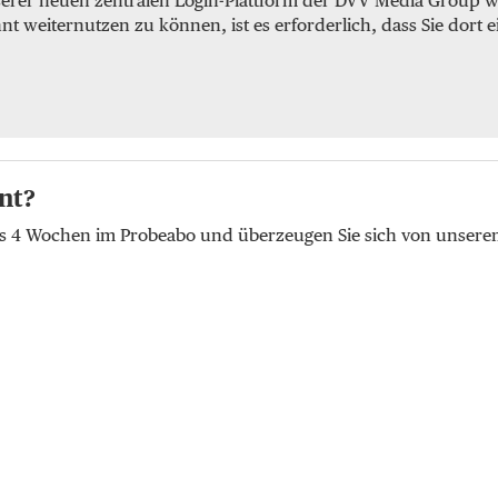
serer neuen zentralen Login-Plattform der DVV Media Group we
weiternutzen zu können, ist es erforderlich, dass Sie dort e
nt?
lus 4 Wochen im Probeabo und überzeugen Sie sich von unser
t