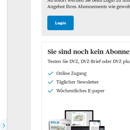
Ab sofort werden Sie beim Login zu un
Angebot Ihres Abonnements wie gewohnt 
Marktchecks
Luft
Trendchecks
See
Login
Vergleichschecks Top-
KEP
Logistiker
Logistik
Hear the expert
Sie sind noch kein Abonne
Kontraktlogistik
Testen Sie DVZ, DVZ-Brief oder DVZ p
Speech of the month
Supply Chain Managemen
Online Zugang
EU-Politik
Logistikimmobilien
Täglicher Newsletter
Die Köpfe der Zukunft
Wöchentliches E-paper
Wer spricht für wen?
Dossier: Future of commerce
Dossier: Defence Logistics