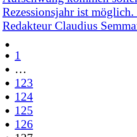
Rezessionsjahr ist möglich
Redakteur Claudius Semma
1
…
123
124
125
126