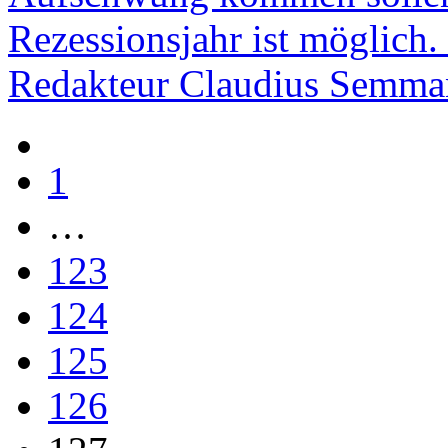
Rezessionsjahr ist möglich
Redakteur Claudius Semma
1
…
123
124
125
126