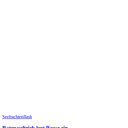
Seefrachtenflash
Ratenauftrieb legt Pause ein